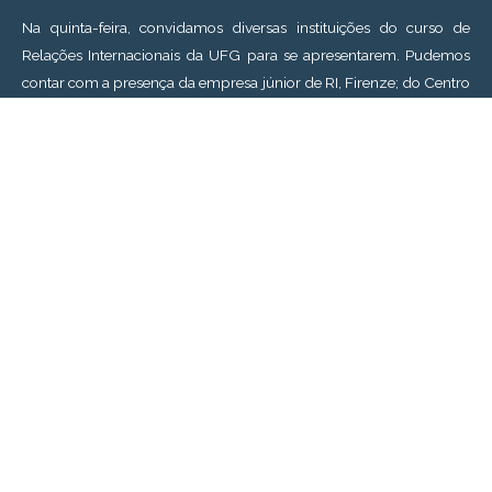
Na quinta-feira, convidamos diversas instituições do curso de
Relações Internacionais da UFG para se apresentarem. Pudemos
contar com a presença da empresa júnior de RI, Firenze; do Centro
de Pesquisa e Simulação Olga Benário; do Projeto Politizar; e da
A.A.A.R.I Soberana. Após as apresentações de cada instituição,
realizamos uma caça ao tesouro, apresentando locais importantes
dentro do campus.